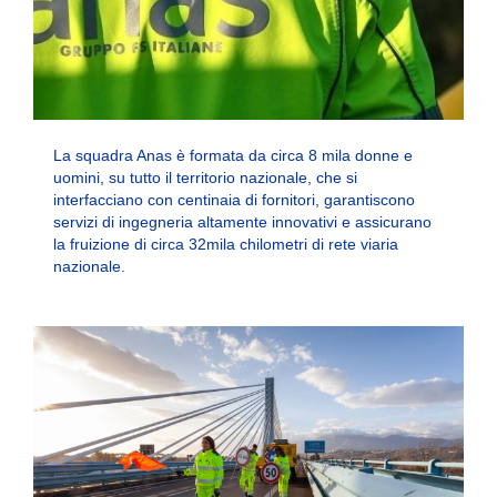
La squadra Anas è formata da circa 8 mila donne e
uomini, su tutto il territorio nazionale, che si
interfacciano con centinaia di fornitori, garantiscono
servizi di ingegneria altamente innovativi e assicurano
la fruizione di circa 32mila chilometri di rete viaria
nazionale.