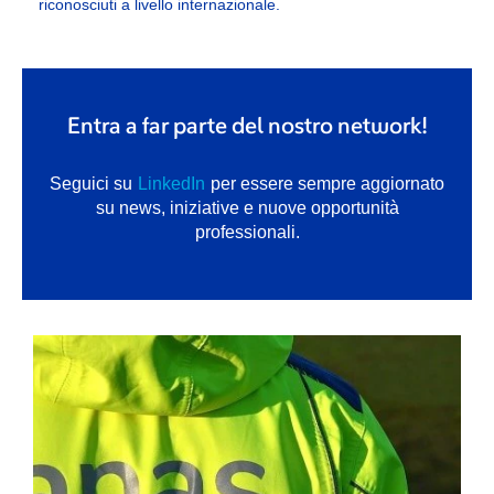
riconosciuti a livello internazionale.
Entra a far parte del nostro network!
Seguici su
LinkedIn
per essere sempre aggiornato
su news, iniziative e nuove opportunità
professionali.