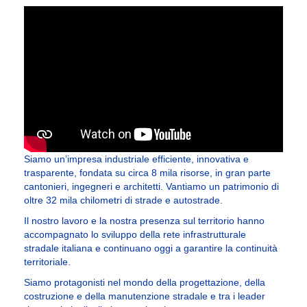
Siamo un’impresa industriale efficiente, innovativa e
trasparente, fondata su circa 8 mila risorse, in gran parte
cantonieri, ingegneri e architetti. Vantiamo un patrimonio di
oltre 32 mila chilometri di strade e autostrade.
Il nostro lavoro e la nostra presenza sul territorio hanno
accompagnato lo sviluppo della rete infrastrutturale
stradale italiana e continuano oggi a garantire la continuità
territoriale.
Siamo protagonisti nel mondo della progettazione, della
costruzione e della manutenzione stradale e tra i leader